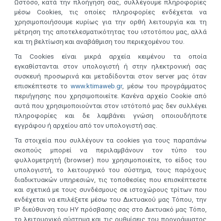
Ωστόσο, κατά την πλοήγηση σας, συλλέγουμε πληροφορίες
μέσω Cookies, τις οποίες πληροφορίες ενδέχεται να
χρησιμοποιήσουμε κυρίως για την ορθή λειτουργία και τη
μέτρηση της αποτελεσματικότητας του ιστοτόπου μας, αλλά
και τη βελτίωση και αναβάθμιση του περιεχομένου του.
Τα Cookies είναι μικρά αρχεία κειμένου τα οποία
εγκαθίστανται στον υπολογιστή ή στην ηλεκτρονική σας
συσκευή προσωρινά και μεταδίδονται στον server μας όταν
επισκέπτεστε το
www.ktimaweb.gr
, μέσω του προγράμματος
περιήγησης που χρησιμοποιείτε. Κανένα αρχείο Cookie από
αυτά που χρησιμοποιούνται στον ιστότοπό μας δεν συλλέγει
πληροφορίες και δε λαμβάνει γνώση οποιουδήποτε
εγγράφου ή αρχείου από τον υπολογιστή σας.
Τα στοιχεία που συλλέγουν τα cookies για τους παραπάνω
σκοπούς μπορεί να περιλαμβάνουν τον τύπο του
φυλλομετρητή (browser) που χρησιμοποιείτε, το είδος του
υπολογιστή, το λειτουργικό του σύστημα, τους παρόχους
διαδικτυακών υπηρεσιών, τις τοποθεσίες που επισκέπτεστε
και σχετικά με τους συνδέσμους σε ιστοχώρους τρίτων που
ενδέχεται να επιλέξετε μέσω του Δικτυακού μας Tόπου, την
IP διεύθυνση του ΗΥ πρόσβασης σας στο Δικτυακό μας Τόπο,
το λειτουργικό σύστημα και τις ρυθμίσεις του προγράμματος